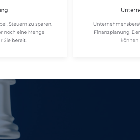
ung
Untern
bei, Steuern zu sparen.
Unternehmensberatun
er noch eine Menge
Finanzplanung. Den
 Sie bereit.
können 