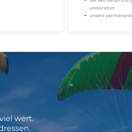
die Betriebsprüfun
vorbereiten
unsere permanente
iel wert.
dressen.