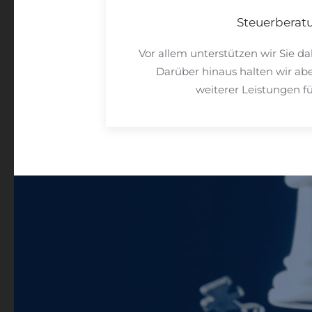
Steuerberat
Vor allem unterstützen wir Sie da
Darüber hinaus halten wir ab
weiterer Leistungen für