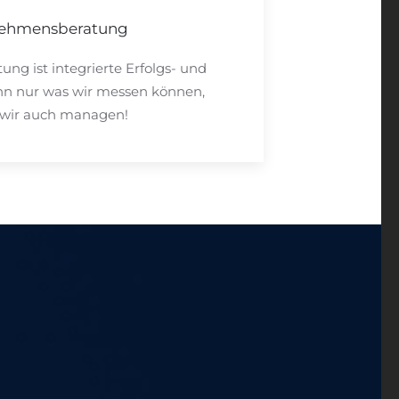
ehmensberatung
g ist integrierte Erfolgs- und
n nur was wir messen können,
wir auch managen!