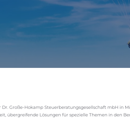
er Dr. Große-Hokamp Steuerberatungsgesellschaft mbH in Mün
it, übergreifende Lösungen für spezielle Themen in den B